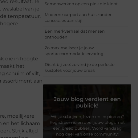
oed resultaat. Te
Samenwerken op een plek die klopt
t waslabel van je
Moderne carport aan huis zonder
r de temperatuur.
concessies aan stijl
 hogere
Een merkverhaal dat mensen
onthouden
Zo maximaliseer je jouw
sportaccommodatie ervaring
nk die in hoogte
Dicht bij zee: zo vind je de perfecte
k maakt het
kustplek voor jouw break
g schuim of vilt,
im assortiment aan
Jouw blog verdient een
publiek!
re, moeilijkere
Wil je schrijven, lezen en inspireren?
Registreer nu en deel jouw blogs met
n en het lichaam
een breed publiek. Word vandaag
n. Strijk altijd
nog deel van onze community!