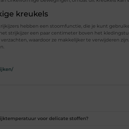
an cirkelvormige bewegingen, omdat dit kreukels kan 
ige kreukels
strijkijzers hebben een stoomfunctie, die je kunt gebrui
 het strijkijzer een paar centimeter boven het kledingst
verzachten, waardoor ze makkelijker te verwijderen zijn.
n.
ijken/
trijktemperatuur voor delicate stoffen?