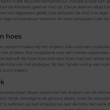
jken is dat de juiste temperatuur cruciaal is voor een g
d en de kreukels gaan er niet uit. Check daarom altijd he
er het algemeen geldt: hoe delicater de stof, hoe lage
en lage temperatuur vereisen en werk langzaam naar de
en hoes
verschil maken bij het strijken. Kies voor een strijkpla
ns het strijken. Een strijkplank met een breder oppervla
at betreft de hoes: kies voor een hoes met een dikke laa
 hitte van het strijkijzer. Bij Van Tende vind je een ru
uze kunt maken.
ek
eindresultaat. Begin altijd met het strijken van de kleine
en. Strijk vervolgens de grotere delen, zoals de mouwe
e oefenen op het strijkijzer en laat de hitte het werk doe