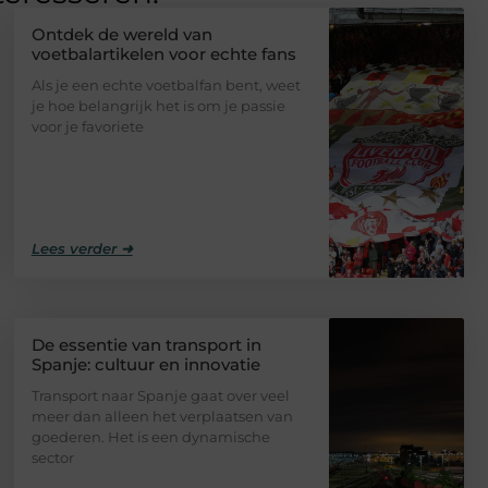
Ontdek de wereld van
voetbalartikelen voor echte fans
Als je een echte voetbalfan bent, weet
je hoe belangrijk het is om je passie
voor je favoriete
Lees verder ➜
De essentie van transport in
Spanje: cultuur en innovatie
Transport naar Spanje gaat over veel
meer dan alleen het verplaatsen van
goederen. Het is een dynamische
sector