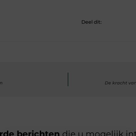
Deel dit:
en
De kracht va
rde berichten
die u mogelijk in