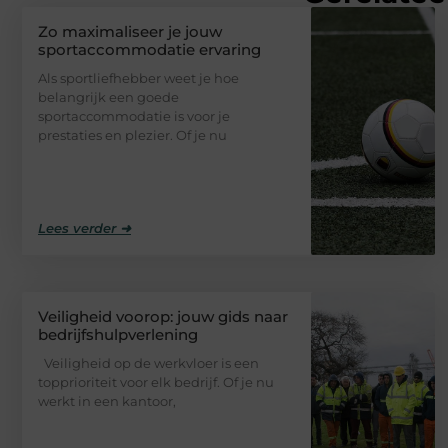
Zo maximaliseer je jouw
sportaccommodatie ervaring
Als sportliefhebber weet je hoe
belangrijk een goede
sportaccommodatie is voor je
prestaties en plezier. Of je nu
Lees verder ➜
Veiligheid voorop: jouw gids naar
bedrijfshulpverlening
Veiligheid op de werkvloer is een
topprioriteit voor elk bedrijf. Of je nu
werkt in een kantoor,