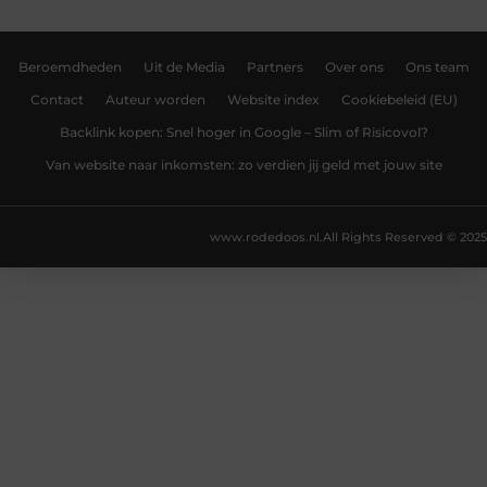
Beroemdheden
Uit de Media
Partners
Over ons
Ons team
Contact
Auteur worden
Website index
Cookiebeleid (EU)
Backlink kopen: Snel hoger in Google – Slim of Risicovol?
Van website naar inkomsten: zo verdien jij geld met jouw site
www.rodedoos.nl.
All Rights Reserved © 2025