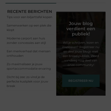
RECENTE BERICHTEN
Tips voor een biljarttafel kopen
Jouw blog
Samenwerken op een plek die
verdient een
klopt
publiek!
Moderne carport aan huis
Wil je schrijven, lezen en
zonder concessies aan stijl
inspireren? Registreer nu
Een merkverhaal dat mensen
en deel jouw blogs met
onthouden
een breed publiek. Word
vandaag nog deel van
Zo maximaliseer je jouw
onze community!
sportaccommodatie ervaring
Dicht bij zee: zo vind je de
REGISTREER NU
perfecte kustplek voor jouw
break