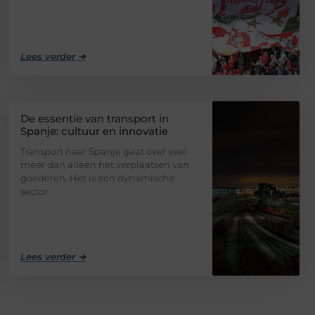
Lees verder ➜
De essentie van transport in
Spanje: cultuur en innovatie
Transport naar Spanje gaat over veel
meer dan alleen het verplaatsen van
goederen. Het is een dynamische
sector
Lees verder ➜