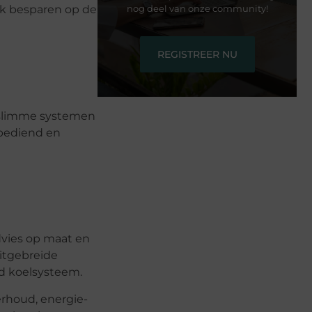
nog deel van onze community!
jk besparen op de
REGISTREER NU
n slimme systemen
 bediend en
advies op maat en
uitgebreide
nd koelsysteem.
erhoud, energie-