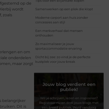
Tips voor een biljarttafel kopen
 afgestemd op de
ierbij wordt
Samenwerken op een plek die klopt
, zoals
Moderne carport aan huis zonder
concessies aan stijl
Een merkverhaal dat mensen
onthouden
Zo maximaliseer je jouw
sportaccommodatie ervaring
verlengen en om
Dicht bij zee: zo vind je de perfecte
ciale onderdelen
kustplek voor jouw break
omen, maar zorgt
Jouw blog verdient een
publiek!
Wil je schrijven, lezen en inspireren?
 belangrijker
Registreer nu en deel jouw blogs met
ruiken. Dit is
een breed publiek. Word vandaag