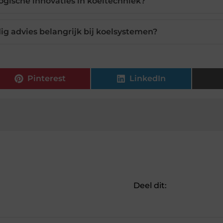
ogische innovaties in koeltechniek?
g advies belangrijk bij koelsystemen?
Pinterest
LinkedIn
Deel dit: