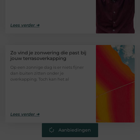
Lees verder ➜
Zo vind je zonwering die past bij
jouw terrasoverkapping
Op een zonnige dag is er niets fijner
dan buiten zitten onder je
overkapping. Toch kan het al
Lees verder ➜
Aanbiedingen