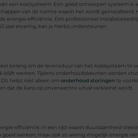
tie van een koelsysteem. Een goed ontworpen systeem is
happen van de ruimte waarin het wordt geïnstalleerd. H
energie-efficiëntie. Een professioneel installatiebedrijf
jaar ervaring, kan je hierbij ondersteunen.
ntieel belang om de levensduur van het koelsysteem te 
ijk blijft werken. Tijdens onderhoudsbeurten worden cru
 Dit helpt niet alleen om
onderhoud storingen
te voork
en dat de kans op onverwachte uitval verkleind wordt.
rgie-efficiëntie. In een tijd waarin duurzaamheid steeds
n goed werken, maar ook zo weinig mogelijk energie verb