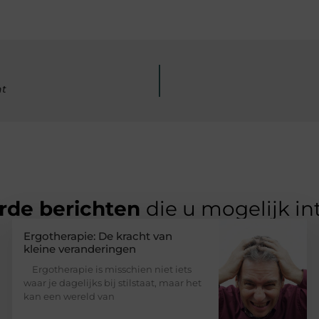
nt
rde berichten
die u mogelijk in
Ergotherapie: De kracht van
kleine veranderingen
Ergotherapie is misschien niet iets
waar je dagelijks bij stilstaat, maar het
kan een wereld van