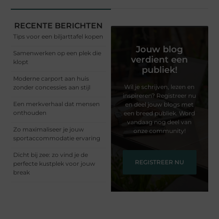
RECENTE BERICHTEN
Tips voor een biljarttafel kopen
Jouw blog
Samenwerken op een plek die
verdient een
klopt
publiek!
Moderne carport aan huis
Wil je schrijven, lezen en
zonder concessies aan stijl
inspireren? Registreer nu
Een merkverhaal dat mensen
en deel jouw blogs met
onthouden
een breed publiek. Word
vandaag nog deel van
Zo maximaliseer je jouw
onze community!
sportaccommodatie ervaring
Dicht bij zee: zo vind je de
REGISTREER NU
perfecte kustplek voor jouw
break