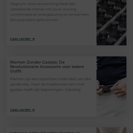
Magnum vloerverwarming biedt een
uitstekende manier om jouw woning
comfortabel en energiezuinig te verwarmen.
Een populaire optie binnen
Lees verder ➜
Riemen Zonder Gaatjes: De
Revolutionaire Accessoire voor Iedere
Outfit
Riemen zijn een essentieel onderdeel van elke
garderobe, maar de traditionele riem met
gaatjes heeft zijn beperkingen. Gelukkig
Lees verder ➜
Iedereen gebruikt roldeurkasten op