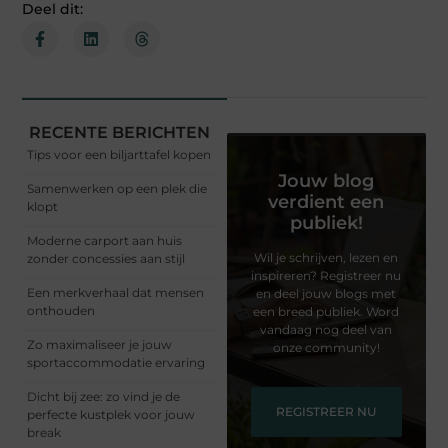
Deel dit:
RECENTE BERICHTEN
Tips voor een biljarttafel kopen
Jouw blog
Samenwerken op een plek die
verdient een
klopt
publiek!
Moderne carport aan huis
Wil je schrijven, lezen en
zonder concessies aan stijl
inspireren? Registreer nu
Een merkverhaal dat mensen
en deel jouw blogs met
onthouden
een breed publiek. Word
vandaag nog deel van
Zo maximaliseer je jouw
onze community!
sportaccommodatie ervaring
Dicht bij zee: zo vind je de
REGISTREER NU
perfecte kustplek voor jouw
break