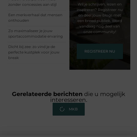
Wil je schrijven, lezen en
zonder concessies aan stijl
inspireren? Registreer nu
Een merkverhaal dat mensen
en deel jouw blogs met
onthouden
een breed publiek. Word
vandaag nog deel van
Zo maximaliseer je jouw
onze community!
sportaccommodatie ervaring
Dicht bij zee: zo vind je de
REGISTREER NU
perfecte kustplek voor jouw
break
Gerelateerde berichten
die u mogelijk
interesseren.
MKB