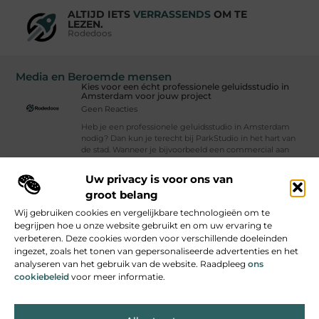
ALTIJD IETS
VERRASSENDS
OM TE
LEZEN.
Rodedoos
Media en Beroemde mensen
Kies voor een écht professionele geluidsstudio in
Amsterdam voor jouw project
Geen Reacties
Heb je een professionele geluidsstudio in Amsterdam
nodig? Dan kun je terecht bij ParkStudio in het hart van
de stad. Wanneer je bijvoorbeeld een commercial aan
het ontwikkelen, een app
Uw privacy is voor ons van
Vind Ons Hier :
groot belang
Wij gebruiken cookies en vergelijkbare technologieën om te
begrijpen hoe u onze website gebruikt en om uw ervaring te
verbeteren. Deze cookies worden voor verschillende doeleinden
ingezet, zoals het tonen van gepersonaliseerde advertenties en het
Beroemdheden
Uit de Media
Partners
Over ons
Ons team
analyseren van het gebruik van de website. Raadpleeg
ons
cookiebeleid
voor meer informatie.
Contact
Auteur worden
Website index
Cookiebeleid (EU)
Backlink kopen: Snel hoger in Google – Slim of Risicovol?
Van website naar inkomsten: zo verdien jij geld met jouw site