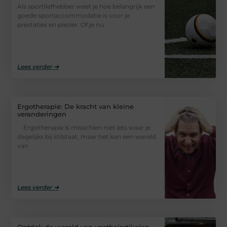
Als sportliefhebber weet je hoe belangrijk een
goede sportaccommodatie is voor je
prestaties en plezier. Of je nu
Lees verder ➜
Ergotherapie: De kracht van kleine
veranderingen
Ergotherapie is misschien niet iets waar je
dagelijks bij stilstaat, maar het kan een wereld
van
Lees verder ➜