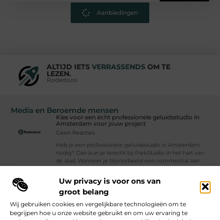
Aanbiedingen
ALTIJD IETS
VERRASSENDS
OM TE
LEZEN.
Rodedoos
Media en Beroemde mensen
Kies voor een écht professionele geluidsstudio in
Amsterdam voor jouw project
Geen Reacties
Heb je een professionele geluidsstudio in Amsterdam
nodig? Dan kun je terecht bij ParkStudio in het hart van
de stad. Wanneer je bijvoorbeeld een commercial aan
het ontwikkelen, een app
Uw privacy is voor ons van
Vind Ons Hier :
groot belang
Wij gebruiken cookies en vergelijkbare technologieën om te
begrijpen hoe u onze website gebruikt en om uw ervaring te