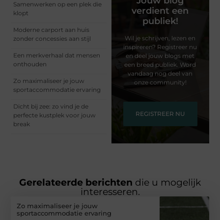
Jouw blog
Samenwerken op een plek die
verdient een
klopt
publiek!
Moderne carport aan huis
Wil je schrijven, lezen en
zonder concessies aan stijl
inspireren? Registreer nu
Een merkverhaal dat mensen
en deel jouw blogs met
onthouden
een breed publiek. Word
vandaag nog deel van
Zo maximaliseer je jouw
onze community!
sportaccommodatie ervaring
Dicht bij zee: zo vind je de
REGISTREER NU
perfecte kustplek voor jouw
break
Gerelateerde berichten
die u mogelijk
interesseren.
Zo maximaliseer je jouw
sportaccommodatie ervaring