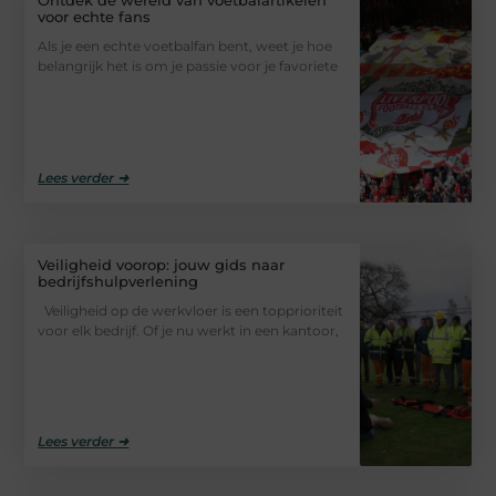
Ontdek de wereld van voetbalartikelen
voor echte fans
Als je een echte voetbalfan bent, weet je hoe
belangrijk het is om je passie voor je favoriete
Lees verder ➜
Veiligheid voorop: jouw gids naar
bedrijfshulpverlening
Veiligheid op de werkvloer is een topprioriteit
voor elk bedrijf. Of je nu werkt in een kantoor,
Lees verder ➜