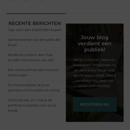
RECENTE BERICHTEN
Tips voor een biljarttafel kopen
Jouw blog
Samenwerken op een plek die
verdient een
klopt
publiek!
Moderne carport aan huis
Wil je schrijven, lezen en
zonder concessies aan stijl
inspireren? Registreer nu
Een merkverhaal dat mensen
en deel jouw blogs met
onthouden
een breed publiek. Word
vandaag nog deel van
Zo maximaliseer je jouw
onze community!
sportaccommodatie ervaring
Dicht bij zee: zo vind je de
REGISTREER NU
perfecte kustplek voor jouw
break