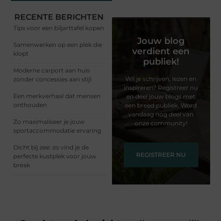
RECENTE BERICHTEN
Tips voor een biljarttafel kopen
Jouw blog
Samenwerken op een plek die
verdient een
klopt
publiek!
Moderne carport aan huis
Wil je schrijven, lezen en
zonder concessies aan stijl
inspireren? Registreer nu
Een merkverhaal dat mensen
en deel jouw blogs met
onthouden
een breed publiek. Word
vandaag nog deel van
Zo maximaliseer je jouw
onze community!
sportaccommodatie ervaring
Dicht bij zee: zo vind je de
REGISTREER NU
perfecte kustplek voor jouw
break