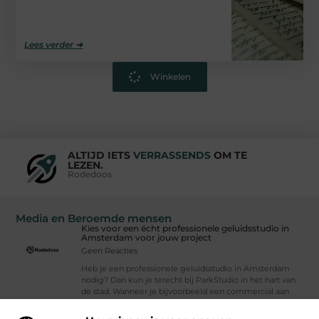
Lees verder ➜
Winkelen
ALTIJD IETS
VERRASSENDS
OM TE
LEZEN.
Rodedoos
Media en Beroemde mensen
Kies voor een écht professionele geluidsstudio in
Amsterdam voor jouw project
Geen Reacties
Heb je een professionele geluidsstudio in Amsterdam
nodig? Dan kun je terecht bij ParkStudio in het hart van
de stad. Wanneer je bijvoorbeeld een commercial aan
het ontwikkelen, een app