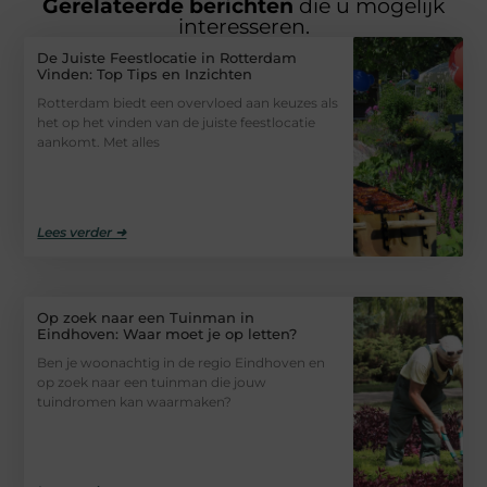
Gerelateerde berichten
die u mogelijk
interesseren.
De Juiste Feestlocatie in Rotterdam
Vinden: Top Tips en Inzichten
Rotterdam biedt een overvloed aan keuzes als
het op het vinden van de juiste feestlocatie
aankomt. Met alles
Lees verder ➜
Op zoek naar een Tuinman in
Eindhoven: Waar moet je op letten?
Ben je woonachtig in de regio Eindhoven en
op zoek naar een tuinman die jouw
tuindromen kan waarmaken?