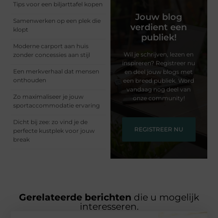
Tips voor een biljarttafel kopen
Jouw blog
Samenwerken op een plek die
verdient een
klopt
publiek!
Moderne carport aan huis
Wil je schrijven, lezen en
zonder concessies aan stijl
inspireren? Registreer nu
Een merkverhaal dat mensen
en deel jouw blogs met
onthouden
een breed publiek. Word
vandaag nog deel van
Zo maximaliseer je jouw
onze community!
sportaccommodatie ervaring
Dicht bij zee: zo vind je de
REGISTREER NU
perfecte kustplek voor jouw
break
Gerelateerde berichten
die u mogelijk
interesseren.