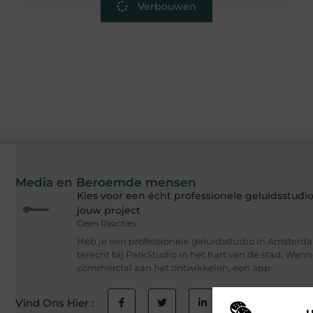
Verbouwen
Media en Beroemde mensen
Kies voor een écht professionele geluidsstud
jouw project
Geen Reacties
Heb je een professionele geluidsstudio in Amsterd
terecht bij ParkStudio in het hart van de stad. Wan
commercial aan het ontwikkelen, een app
Vind Ons Hier :