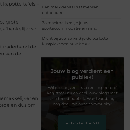
t kapotte tafels –
Een merkverhaal dat mensen
onthouden
ot grote
Zo maximaliseer je jouw
sportaccommodatie ervaring
, afhankelijk van
Dicht bij zee: zo vind je de perfecte
kustplek voor jouw break
dt naderhand de
en van de
Jouw blog verdient een
publiek!
Wil je schrijven, lezen en inspireren?
Registreer nu en deel jouw blogs met
gemakkelijker en
een breed publiek. Word vandaag
nog deel van onze community!
oordelen dus om
REGISTREER NU