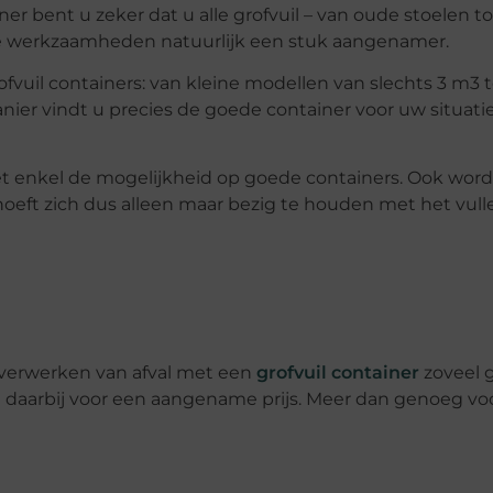
ner bent u zeker dat u alle grofvuil – van oude stoelen to
 de werkzaamheden natuurlijk een stuk aangenamer.
vuil containers: van kleine modellen van slechts 3 m3 t
nier vindt u precies de goede container voor uw situatie
et enkel de mogelijkheid op goede containers. Ook wor
hoeft zich dus alleen maar bezig te houden met het vull
 verwerken van afval met een
grofvuil container
zoveel 
n daarbij voor een aangename prijs. Meer dan genoeg v