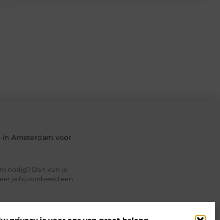
io in Amsterdam voor
am nodig? Dan kun je
neer je bijvoorbeeld een