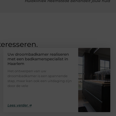
Huidkliniek Heemstede behandelt jouw huid
teresseren.
Uw droombadkamer realiseren
met een badkamerspecialist in
Haarlem
Het ontwerpen van uw
droombadkamer is een spannende
stap, maar kan ook een uitdaging zijn
door de vele
Lees verder ➜