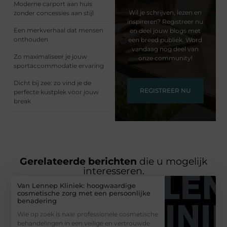
Moderne carport aan huis
Wil je schrijven, lezen en
zonder concessies aan stijl
inspireren? Registreer nu
Een merkverhaal dat mensen
en deel jouw blogs met
onthouden
een breed publiek. Word
vandaag nog deel van
Zo maximaliseer je jouw
onze community!
sportaccommodatie ervaring
Dicht bij zee: zo vind je de
REGISTREER NU
perfecte kustplek voor jouw
break
Gerelateerde berichten
die u mogelijk
interesseren.
Van Lennep Kliniek: hoogwaardige
cosmetische zorg met een persoonlijke
benadering
Wie op zoek is naar professionele cosmetische
behandelingen in een veilige en vertrouwde