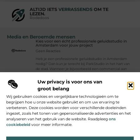
ALTIJD IETS
VERRASSENDS
OM TE
LEZEN.
Rodedoos
Media en Beroemde mensen
Kies voor een écht professionele geluidsstudio in
Amsterdam voor jouw project
Geen Reacties
Heb je een professionele geluidsstudio in Amsterdam
nodig? Dan kun je terecht bij ParkStudio in het hart van
de stad. Wanneer je bijvoorbeeld een commercial aan
het ontwikkelen, een app
Uw privacy is voor ons van
Vind Ons Hier :
groot belang
Wij gebruiken cookies en vergelijkbare technologieën om te
begrijpen hoe u onze website gebruikt en om uw ervaring te
verbeteren. Deze cookies worden voor verschillende doeleinden
ingezet, zoals het tonen van gepersonaliseerde advertenties en het
Beroemdheden
Uit de Media
Partners
Over ons
Ons team
analyseren van het gebruik van de website. Raadpleeg
ons
cookiebeleid
voor meer informatie.
Contact
Auteur worden
Website index
Cookiebeleid (EU)
Backlink kopen: Snel hoger in Google – Slim of Risicovol?