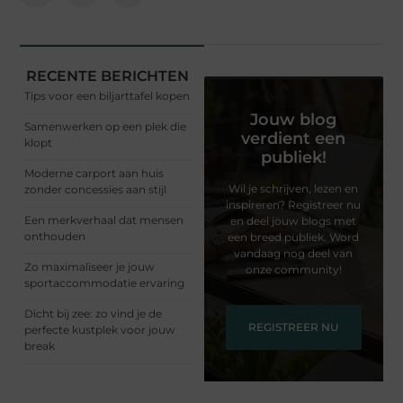
RECENTE BERICHTEN
Tips voor een biljarttafel kopen
Jouw blog
Samenwerken op een plek die
verdient een
klopt
publiek!
Moderne carport aan huis
Wil je schrijven, lezen en
zonder concessies aan stijl
inspireren? Registreer nu
Een merkverhaal dat mensen
en deel jouw blogs met
onthouden
een breed publiek. Word
vandaag nog deel van
Zo maximaliseer je jouw
onze community!
sportaccommodatie ervaring
Dicht bij zee: zo vind je de
REGISTREER NU
perfecte kustplek voor jouw
break