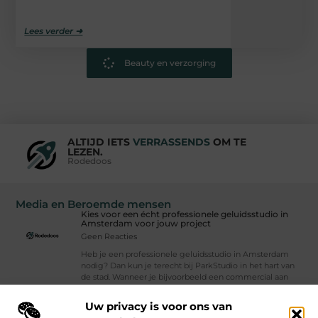
Lees verder ➜
Beauty en verzorging
ALTIJD IETS
VERRASSENDS
OM TE
LEZEN.
Rodedoos
Media en Beroemde mensen
Kies voor een écht professionele geluidsstudio in
Amsterdam voor jouw project
Geen Reacties
Heb je een professionele geluidsstudio in Amsterdam
nodig? Dan kun je terecht bij ParkStudio in het hart van
de stad. Wanneer je bijvoorbeeld een commercial aan
het ontwikkelen, een app
Uw privacy is voor ons van
Vind Ons Hier :