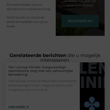
vandaag nog deel van
Zo maximaliseer je jouw
onze community!
sportaccommodatie ervaring
Dicht bij zee: zo vind je de
REGISTREER NU
perfecte kustplek voor jouw
break
Gerelateerde berichten
die u mogelijk
interesseren.
Van Lennep Kliniek: hoogwaardige
cosmetische zorg met een persoonlijke
benadering
Wie op zoek is naar professionele cosmetische
behandelingen in een veilige en vertrouwde
omgeving, komt al snel uit
Lees verder ➜