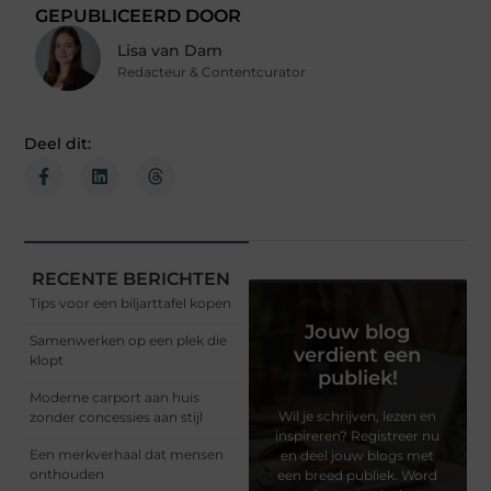
GEPUBLICEERD DOOR
Lisa van Dam
Redacteur & Contentcurator
Deel dit:
RECENTE BERICHTEN
Tips voor een biljarttafel kopen
Jouw blog
Samenwerken op een plek die
verdient een
klopt
publiek!
Moderne carport aan huis
Wil je schrijven, lezen en
zonder concessies aan stijl
inspireren? Registreer nu
Een merkverhaal dat mensen
en deel jouw blogs met
onthouden
een breed publiek. Word