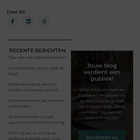
Deel dit:
RECENTE BERICHTEN
Tips voor een biljarttafel kopen
Jouw blog
Samenwerken op een plek die
verdient een
klopt
publiek!
Moderne carport aan huis
Wil je schrijven, lezen en
zonder concessies aan stijl
inspireren? Registreer nu
Een merkverhaal dat mensen
en deel jouw blogs met
onthouden
een breed publiek. Word
vandaag nog deel van
Zo maximaliseer je jouw
onze community!
sportaccommodatie ervaring
Dicht bij zee: zo vind je de
REGISTREER NU
perfecte kustplek voor jouw