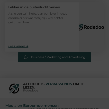
Lekker in de buitenlucht verven
Als je een tuin hebt, dan ben je er in deze
corona crisis waarschijnlijk wel achter
gekomen hoe
Lees verder ➜
Business / Marketing and Advertising
ALTIJD IETS
VERRASSENDS
OM TE
LEZEN.
Rodedoos
Media en Beroemde mensen
Kies voor een écht professionele geluidsstudio in