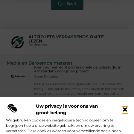
Sport
ALTIJD IETS
VERRASSENDS
OM TE
LEZEN.
Rodedoos
Media en Beroemde mensen
Kies voor een écht professionele geluidsstudio in
Amsterdam voor jouw project
Geen Reacties
Heb je een professionele geluidsstudio in Amsterdam
nodig? Dan kun je terecht bij ParkStudio in het hart van
de stad. Wanneer je bijvoorbeeld een commercial aan
het ontwikkelen, een app
Uw privacy is voor ons van
Vind Ons Hier :
groot belang
Wij gebruiken cookies en vergelijkbare technologieën om te
begrijpen hoe u onze website gebruikt en om uw ervaring te
verbeteren. Deze cookies worden voor verschillende doeleinden