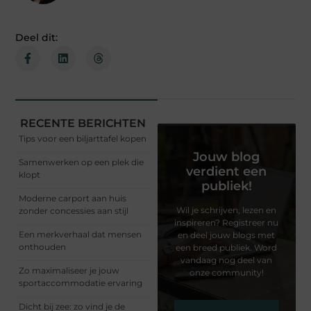
Deel dit:
RECENTE BERICHTEN
Tips voor een biljarttafel kopen
Jouw blog
Samenwerken op een plek die
verdient een
klopt
publiek!
Moderne carport aan huis
Wil je schrijven, lezen en
zonder concessies aan stijl
inspireren? Registreer nu
Een merkverhaal dat mensen
en deel jouw blogs met
onthouden
een breed publiek. Word
vandaag nog deel van
Zo maximaliseer je jouw
onze community!
sportaccommodatie ervaring
Dicht bij zee: zo vind je de