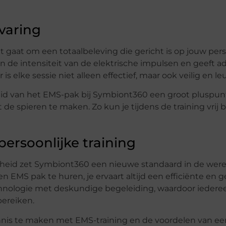
varing
 gaat om een totaalbeleving die gericht is op jouw pers
an de intensiteit van de elektrische impulsen en geeft a
s elke sessie niet alleen effectief, maar ook veilig en le
eid van het EMS-pak bij Symbiont360 een groot pluspunt
 de spieren te maken. Zo kun je tijdens de training vri
ersoonlijke training
theid zet Symbiont360 een nieuwe standaard in de werel
een EMS pak te huren, je ervaart altijd een efficiënte en
nologie met deskundige begeleiding, waardoor iederee
bereiken.
nis te maken met EMS-training en de voordelen van e