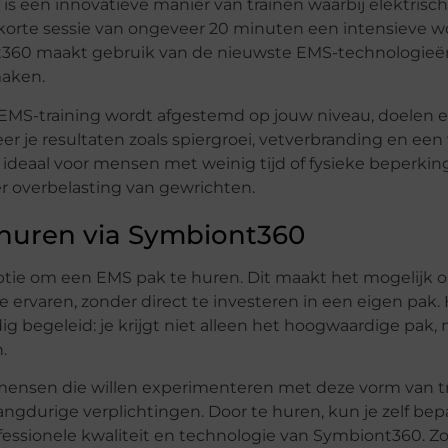
, is een innovatieve manier van trainen waarbij elektrisc
n korte sessie van ongeveer 20 minuten een intensieve wo
iont360 maakt gebruik van de nieuwste EMS-technologie
maken.
EMS-training wordt afgestemd op jouw niveau, doelen e
r je resultaten zoals spiergroei, vetverbranding en een
 ideaal voor mensen met weinig tijd of fysieke beperki
er overbelasting van gewrichten.
huren via Symbiont360
 optie om een EMS pak te huren. Dit maakt het mogelijk
e ervaren, zonder direct te investeren in een eigen pak.
g begeleid: je krijgt niet alleen het hoogwaardige pak,
.
mensen die willen experimenteren met deze vorm van tra
 langdurige verplichtingen. Door te huren, kun je zelf b
 professionele kwaliteit en technologie van Symbiont360. 