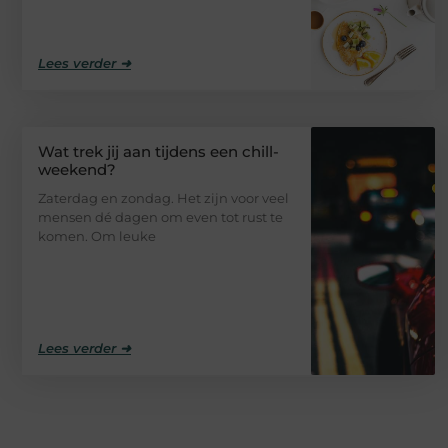
Lees verder ➜
Wat trek jij aan tijdens een chill-
weekend?
Zaterdag en zondag. Het zijn voor veel
mensen dé dagen om even tot rust te
komen. Om leuke
Lees verder ➜