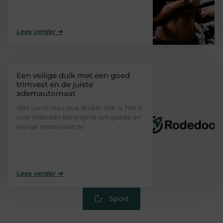
Lees verder ➜
Een veilige duik met een goed
trimvest en de juiste
ademautomaat
Wat uw niveau qua duiker ook is, het is
voor iedereen belangrijk om goede en
veilige materialen te
Lees verder ➜
Sport