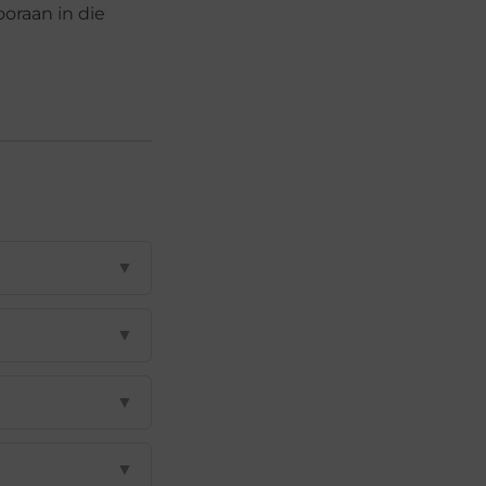
ooraan in die
▼
▼
▼
▼