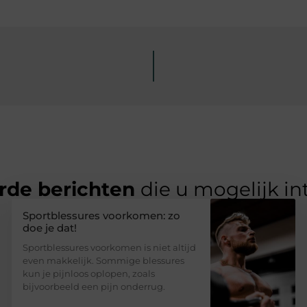
rde berichten
die u mogelijk in
Sportblessures voorkomen: zo
doe je dat!
Sportblessures voorkomen is niet altijd
even makkelijk. Sommige blessures
kun je pijnloos oplopen, zoals
bijvoorbeeld een pijn onderrug.