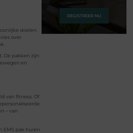
REGISTREER NU
oonlijke doelen.
dvies over
uk.
. De pakken zijn
j bewegen en
d van fitness. Of
 gepersonaliseerde
n – van
en EMS pak huren