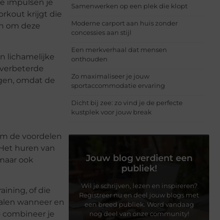
he impulsen je
Samenwerken op een plek die klopt
rkout krijgt die
Moderne carport aan huis zonder
ën om deze
concessies aan stijl
Een merkverhaal dat mensen
n lichamelijke
onthouden
 verbeterde
Zo maximaliseer je jouw
ngen, omdat de
sportaccommodatie ervaring
Dicht bij zee: zo vind je de perfecte
kustplek voor jouw break
 om de voordelen
 Het huren van
Jouw blog verdient een
 maar ook
publiek!
Wil je schrijven, lezen en inspireren?
ining, of die
Registreer nu en deel jouw blogs met
epalen wanneer en
een breed publiek. Word vandaag
Zo combineer je
nog deel van onze community!