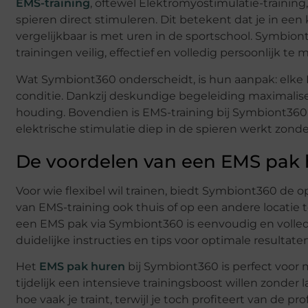
EMS-training
, oftewel Elektromyostimulatie-training
spieren direct stimuleren. Dit betekent dat je in ee
vergelijkbaar is met uren in de sportschool. Symb
trainingen veilig, effectief en volledig persoonlijk te 
Wat Symbiont360 onderscheidt, is hun aanpak: elke 
conditie. Dankzij deskundige begeleiding maximalisee
houding. Bovendien is EMS-training bij Symbiont360
elektrische stimulatie diep in de spieren werkt zond
De voordelen van een EMS pak 
Voor wie flexibel wil trainen, biedt Symbiont360 de
van EMS-training ook thuis of op een andere locatie t
een EMS pak via Symbiont360 is eenvoudig en volledi
duidelijke instructies en tips voor optimale resultaten
Het
EMS pak huren
bij Symbiont360 is perfect voor 
tijdelijk een intensieve trainingsboost willen zonder
hoe vaak je traint, terwijl je toch profiteert van de