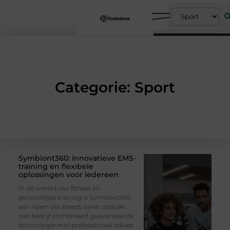
Categorie: Sport
Symbiont360: Innovatieve EMS-
training en flexibele
oplossingen voor iedereen
In de wereld van fitness en
persoonlijke training is Symbiont360
een naam die steeds vaker opduikt.
Het bedrijf combineert geavanceerde
technologie met professioneel advies