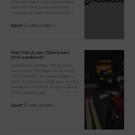
afspraak maken voor fysiotherapie
Waalwijk. Deze fysiopraktijk heet
Fysiocare en heeft een vestiging in
Sport
// Lees verder »
Wat trek jij aan tijdens een
chill-weekend?
Zaterdag en zondag. Het zijn voor
veel mensen dé dagen om even tot
rust te komen. Om leuke dingen te
doen. En om even uit de sleur van het
werkleven te komen. Als jij ook graag
in het weekend aan
Sport
// Lees verder »