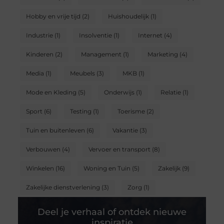
Hobby en vrije tijd
(2)
Huishoudelijk
(1)
Industrie
(1)
Insolventie
(1)
Internet
(4)
Kinderen
(2)
Management
(1)
Marketing
(4)
Media
(1)
Meubels
(3)
MKB
(1)
Mode en Kleding
(5)
Onderwijs
(1)
Relatie
(1)
Sport
(6)
Testing
(1)
Toerisme
(2)
Tuin en buitenleven
(6)
Vakantie
(3)
Verbouwen
(4)
Vervoer en transport
(8)
Winkelen
(16)
Woning en Tuin
(5)
Zakelijk
(9)
Zakelijke dienstverlening
(3)
Zorg
(1)
Deel je verhaal of ontdek nieuwe
inspiratie