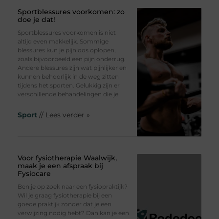
Sportblessures voorkomen: zo
doe je dat!
Sportblessures voorkomen is niet
altijd even makkelijk. Sommige
blessures kun je pijnloos oplopen,
zoals bijvoorbeeld een pijn onderrug.
Andere blessures zijn wat pijnlijker en
kunnen behoorlijk in de weg zitten
tijdens het sporten. Gelukkig zijn er
verschillende behandelingen die je
Sport
// Lees verder »
Voor fysiotherapie Waalwijk,
maak je een afspraak bij
Fysiocare
Ben je op zoek naar een fysiopraktijk?
Wil je graag fysiotherapie bij een
goede praktijk zonder dat je een
verwijzing nodig hebt? Dan kan je een