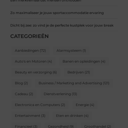
Een merkverhaal dat mensen onthouden
Zo maximaliseer je jouw sportaccommodatie ervaring
Dicht bij zee: zo vind je de perfecte kustplek voor jouw break
CATEGORIEËN
Aanbiedingen
(72)
Alarmsysteem
(1)
Auto's en Motoren
(4)
Banen en opleidingen
(4)
Beauty en verzorging
(6)
Bedrijven
(21)
Blog
(2)
Business / Marketing and Advertising
(121)
Cadeau
(2)
Dienstverlening
(13)
Electronica en Computers
(2)
Energie
(4)
Entertainment
(3)
Eten en drinken
(4)
Financieel
(3)
Gezondheid
(9)
Groothandel
(2)