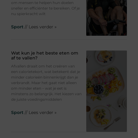
om mensen te helpen hun doelen
sneller en efficiënter te bereiken. Of je
nu spierkracht wilt
Sport
// Lees verder »
Wat kun je het beste eten om
af te vallen?
Afvallen draait om het creëren van
een calorietekort, wat betekent dat je
minder calorieën binnenkrijgt dan je
verbrandt. Maar het gaat niet alleen
om minder eten – wat je eet is
minstens zo belangrijk. Het kiezen van
de juiste voedingsmiddelen
Sport
// Lees verder »