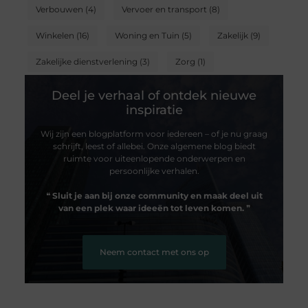
Verbouwen
(4)
Vervoer en transport
(8)
Winkelen
(16)
Woning en Tuin
(5)
Zakelijk
(9)
Zakelijke dienstverlening
(3)
Zorg
(1)
Deel je verhaal of ontdek nieuwe
inspiratie
Wij zijn een blogplatform voor iedereen – of je nu graag
schrijft, leest of allebei. Onze algemene blog biedt
ruimte voor uiteenlopende onderwerpen en
persoonlijke verhalen.
❝
Sluit je aan bij onze community en maak deel uit
van een plek waar ideeën tot leven komen.
❞
Neem contact met ons op