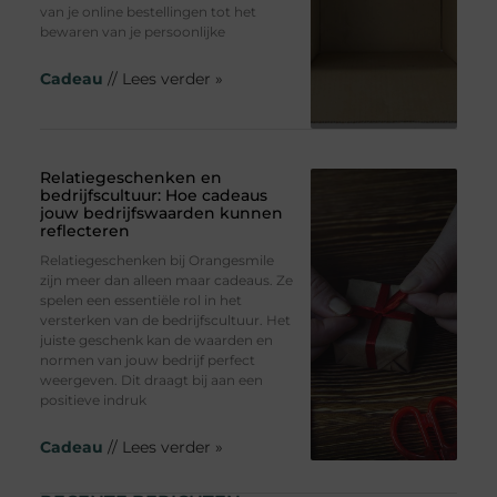
van je online bestellingen tot het
bewaren van je persoonlijke
Cadeau
// Lees verder »
Relatiegeschenken en
bedrijfscultuur: Hoe cadeaus
jouw bedrijfswaarden kunnen
reflecteren
Relatiegeschenken bij Orangesmile
zijn meer dan alleen maar cadeaus. Ze
spelen een essentiële rol in het
versterken van de bedrijfscultuur. Het
juiste geschenk kan de waarden en
normen van jouw bedrijf perfect
weergeven. Dit draagt bij aan een
positieve indruk
Cadeau
// Lees verder »