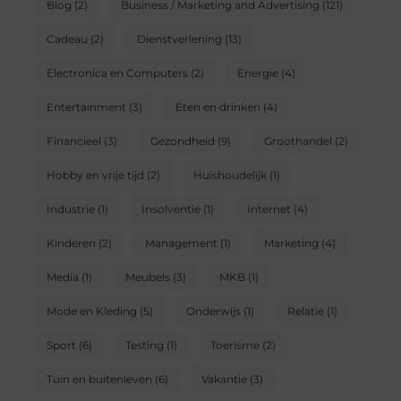
Blog
(2)
Business / Marketing and Advertising
(121)
Cadeau
(2)
Dienstverlening
(13)
Electronica en Computers
(2)
Energie
(4)
Entertainment
(3)
Eten en drinken
(4)
Financieel
(3)
Gezondheid
(9)
Groothandel
(2)
Hobby en vrije tijd
(2)
Huishoudelijk
(1)
Industrie
(1)
Insolventie
(1)
Internet
(4)
Kinderen
(2)
Management
(1)
Marketing
(4)
Media
(1)
Meubels
(3)
MKB
(1)
Mode en Kleding
(5)
Onderwijs
(1)
Relatie
(1)
Sport
(6)
Testing
(1)
Toerisme
(2)
Tuin en buitenleven
(6)
Vakantie
(3)