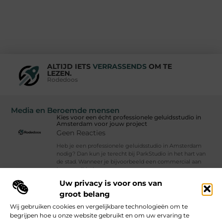
ALTIJD IETS
VERRASSENDS
OM TE
LEZEN.
Rodedoos
Media en Beroemde mensen
Kies voor een écht professionele geluidsstudio in
Amsterdam voor jouw project
Geen Reacties
Heb je een professionele geluidsstudio in Amsterdam
nodig? Dan kun je terecht bij ParkStudio in het hart van
de stad. Wanneer je bijvoorbeeld een commercial aan
het ontwikkelen, een app
Uw privacy is voor ons van
Vind Ons Hier :
groot belang
Wij gebruiken cookies en vergelijkbare technologieën om te
begrijpen hoe u onze website gebruikt en om uw ervaring te