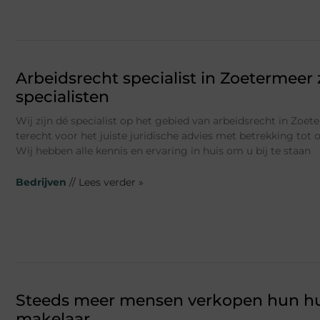
Arbeidsrecht specialist in Zoetermeer 
specialisten
Wij zijn dé specialist op het gebied van arbeidsrecht in Zoet
terecht voor het juiste juridische advies met betrekking tot 
Wij hebben alle kennis en ervaring in huis om u bij te staan
Bedrijven
// Lees verder »
Steeds meer mensen verkopen hun hu
makelaar