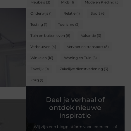
Meubels
(3)
MKB
(1)
Mode en Kleding
(5)
Onderwijs
(1)
Relatie
(1)
Sport
(6)
Testing
(1)
Toerisme
(2)
Tuin en buitenleven
(6)
Vakantie
(3)
Verbouwen
(4)
Vervoer en transport
(8)
Winkelen
(16)
Woning en Tuin
(5)
Zakelijk
(9)
Zakelijke dienstverlening
(3)
Zorg
(1)
Deel je verhaal of
ontdek nieuwe
inspiratie
Wij zijn een blogplatform voor iedereen – of