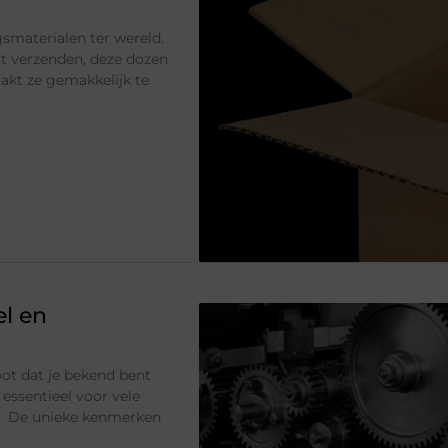
smaterialen ter wereld.
ilt verzenden, deze dozen
aakt ze gemakkelijk te
el en
oot dat je bekend bent
essentieel voor vele
n. De unieke kenmerken