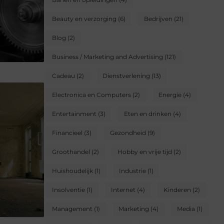
Beauty en verzorging
(6)
Bedrijven
(21)
Blog
(2)
Business / Marketing and Advertising
(121)
Cadeau
(2)
Dienstverlening
(13)
Electronica en Computers
(2)
Energie
(4)
Entertainment
(3)
Eten en drinken
(4)
Financieel
(3)
Gezondheid
(9)
Groothandel
(2)
Hobby en vrije tijd
(2)
Huishoudelijk
(1)
Industrie
(1)
Insolventie
(1)
Internet
(4)
Kinderen
(2)
Management
(1)
Marketing
(4)
Media
(1)