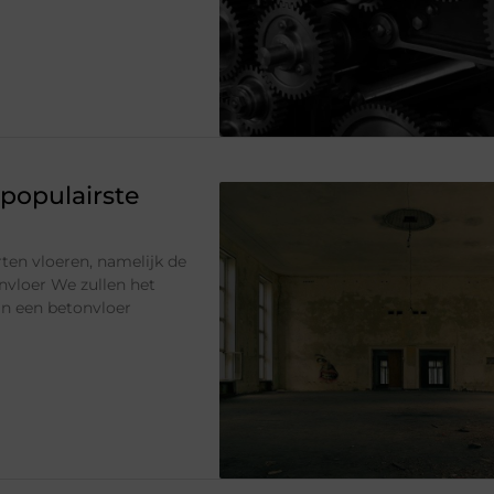
 populairste
rten vloeren, namelijk de
onvloer We zullen het
an een betonvloer