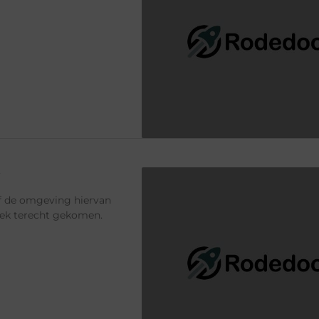
?
of de omgeving hiervan
plek terecht gekomen.