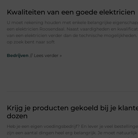
Kwaliteiten van een goede elektricien
U moet rekening houden met enkele belangrijke eigenschapp
een elektricien Roosendaal. Naast vaardigheden en kwalificat
van een elektricien verder dan de technische mogelijkheden.
op zoek bent naar soft
Bedrijven
// Lees verder »
Krijg je producten gekoeld bij je klan
dozen
Heb je een eigen voedingsbedrijf? En lever je veel bestellinge
zijn een aantal dingen heel erg belangrijk. Je moet natuurlij