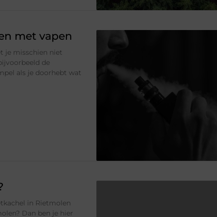
nen met vapen
 je misschien niet
bijvoorbeeld de
impel als je doorhebt wat
?
letkachel in Rietmolen
olen? Dan ben je hier