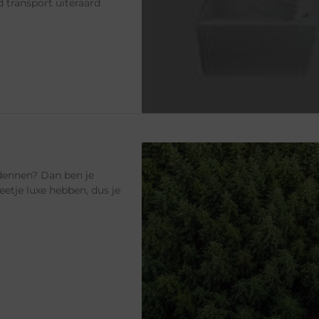
 transport uiteraard
dennen? Dan ben je
eetje luxe hebben, dus je