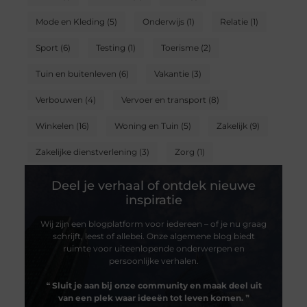
Mode en Kleding
(5)
Onderwijs
(1)
Relatie
(1)
Sport
(6)
Testing
(1)
Toerisme
(2)
Tuin en buitenleven
(6)
Vakantie
(3)
Verbouwen
(4)
Vervoer en transport
(8)
Winkelen
(16)
Woning en Tuin
(5)
Zakelijk
(9)
Zakelijke dienstverlening
(3)
Zorg
(1)
Deel je verhaal of ontdek nieuwe
inspiratie
Wij zijn een blogplatform voor iedereen – of je nu graag
schrijft, leest of allebei. Onze algemene blog biedt
ruimte voor uiteenlopende onderwerpen en
persoonlijke verhalen.
❝
Sluit je aan bij onze community en maak deel uit
van een plek waar ideeën tot leven komen.
❞