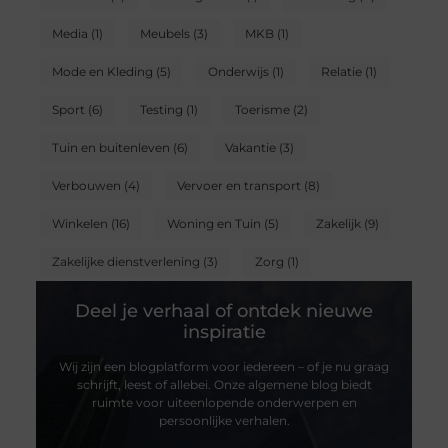
Media
(1)
Meubels
(3)
MKB
(1)
Mode en Kleding
(5)
Onderwijs
(1)
Relatie
(1)
Sport
(6)
Testing
(1)
Toerisme
(2)
Tuin en buitenleven
(6)
Vakantie
(3)
Verbouwen
(4)
Vervoer en transport
(8)
Winkelen
(16)
Woning en Tuin
(5)
Zakelijk
(9)
Zakelijke dienstverlening
(3)
Zorg
(1)
Deel je verhaal of ontdek nieuwe
inspiratie
Wij zijn een blogplatform voor iedereen – of je nu graag
schrijft, leest of allebei. Onze algemene blog biedt
ruimte voor uiteenlopende onderwerpen en
persoonlijke verhalen.