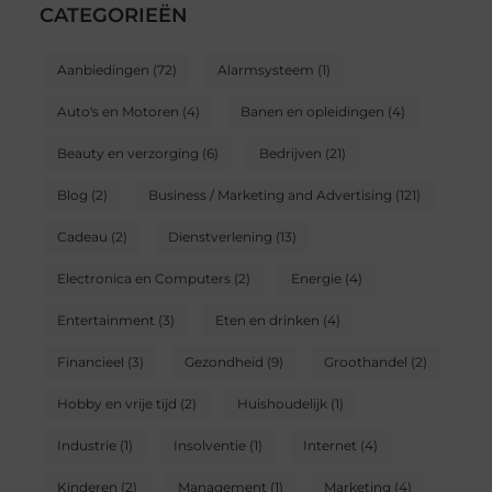
CATEGORIEËN
Aanbiedingen
(72)
Alarmsysteem
(1)
Auto's en Motoren
(4)
Banen en opleidingen
(4)
Beauty en verzorging
(6)
Bedrijven
(21)
Blog
(2)
Business / Marketing and Advertising
(121)
Cadeau
(2)
Dienstverlening
(13)
Electronica en Computers
(2)
Energie
(4)
Entertainment
(3)
Eten en drinken
(4)
Financieel
(3)
Gezondheid
(9)
Groothandel
(2)
Hobby en vrije tijd
(2)
Huishoudelijk
(1)
Industrie
(1)
Insolventie
(1)
Internet
(4)
Kinderen
(2)
Management
(1)
Marketing
(4)