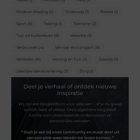
Mode en Kleding
(5)
Onderwijs
(1)
Relatie
(1)
Sport
(6)
Testing
(1)
Toerisme
(2)
Tuin en buitenleven
(6)
Vakantie
(3)
Verbouwen
(4)
Vervoer en transport
(8)
Winkelen
(16)
Woning en Tuin
(5)
Zakelijk
(9)
Zakelijke dienstverlening
(3)
Zorg
(1)
Deel je verhaal of ontdek nieuwe
inspiratie
Wij zijn een blogplatform voor iedereen – of je nu graag
schrijft, leest of allebei. Onze algemene blog biedt
ruimte voor uiteenlopende onderwerpen en
persoonlijke verhalen.
❝
Sluit je aan bij onze community en maak deel uit
van een plek waar ideeën tot leven komen.
❞