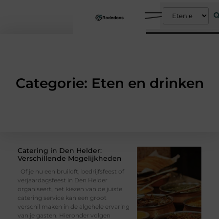
Categorie: Eten en drinken
Catering in Den Helder:
Verschillende Mogelijkheden
Of je nu een bruiloft, bedrijfsfeest of
verjaardagsfeest in Den Helder
organiseert, het kiezen van de juiste
catering service kan een groot
verschil maken in de algehele ervaring
van je gasten. Hieronder volgen