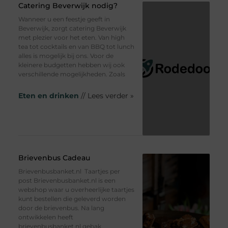
Catering Beverwijk nodig?
Wanneer u een feestje geeft in
Beverwijk, zorgt catering Beverwijk
met plezier voor het eten. Van high
tea tot cocktails en van BBQ tot lunch
alles is mogelijk bij ons. Voor de
kleinere budgetten hebben wij ook
verschillende mogelijkheden. Zoals
Eten en drinken
// Lees verder »
Brievenbus Cadeau
Brievenbusbanket.nl Taartjes per
post Brievenbusbanket.nl is een
webshop waar u overheerlijke taartjes
kunt bestellen die geleverd worden
door de brievenbus. Na lang
ontwikkelen heeft
brievenbusbanket.nl gebak