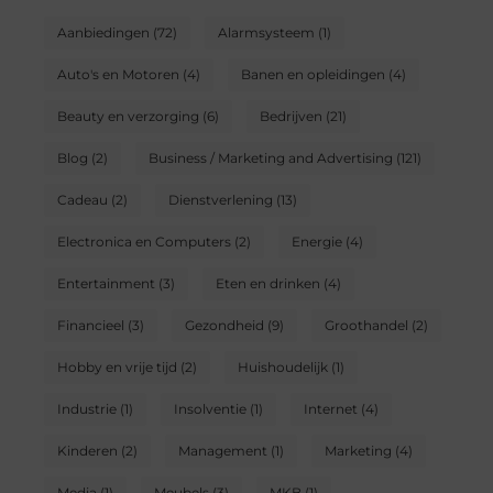
Aanbiedingen
(72)
Alarmsysteem
(1)
Auto's en Motoren
(4)
Banen en opleidingen
(4)
Beauty en verzorging
(6)
Bedrijven
(21)
Blog
(2)
Business / Marketing and Advertising
(121)
Cadeau
(2)
Dienstverlening
(13)
Electronica en Computers
(2)
Energie
(4)
Entertainment
(3)
Eten en drinken
(4)
Financieel
(3)
Gezondheid
(9)
Groothandel
(2)
Hobby en vrije tijd
(2)
Huishoudelijk
(1)
Industrie
(1)
Insolventie
(1)
Internet
(4)
Kinderen
(2)
Management
(1)
Marketing
(4)
Media
(1)
Meubels
(3)
MKB
(1)