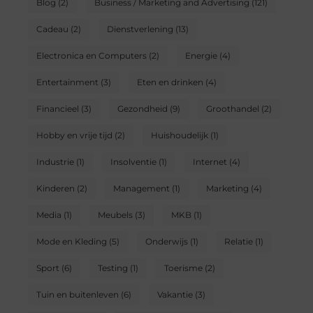
Blog
(2)
Business / Marketing and Advertising
(121)
Cadeau
(2)
Dienstverlening
(13)
Electronica en Computers
(2)
Energie
(4)
Entertainment
(3)
Eten en drinken
(4)
Financieel
(3)
Gezondheid
(9)
Groothandel
(2)
Hobby en vrije tijd
(2)
Huishoudelijk
(1)
Industrie
(1)
Insolventie
(1)
Internet
(4)
Kinderen
(2)
Management
(1)
Marketing
(4)
Media
(1)
Meubels
(3)
MKB
(1)
Mode en Kleding
(5)
Onderwijs
(1)
Relatie
(1)
Sport
(6)
Testing
(1)
Toerisme
(2)
Tuin en buitenleven
(6)
Vakantie
(3)