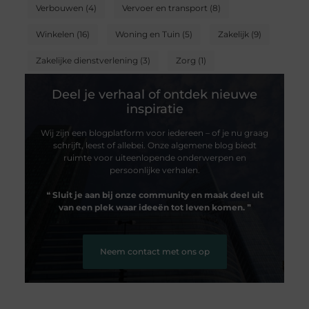
Verbouwen
(4)
Vervoer en transport
(8)
Winkelen
(16)
Woning en Tuin
(5)
Zakelijk
(9)
Zakelijke dienstverlening
(3)
Zorg
(1)
Deel je verhaal of ontdek nieuwe
inspiratie
Wij zijn een blogplatform voor iedereen – of je nu graag
schrijft, leest of allebei. Onze algemene blog biedt
ruimte voor uiteenlopende onderwerpen en
persoonlijke verhalen.
❝
Sluit je aan bij onze community en maak deel uit
van een plek waar ideeën tot leven komen.
❞
Neem contact met ons op