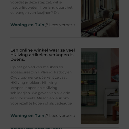
voordat je deze stap zet, wil je
natuurlijk weten: hoe lang duurt het
vervangen van kozijnen? Dit
Woning en Tuin
// Lees verder »
Een online winkel waar ze veel
HKliving artikelen verkopen is
Deens.
Op het gebied van meubels en
accessoires zijn HKliving, Fatboy en
Oyoy topmerken. Je kent ze vast:
HKliving mokken, HKliving
lampenkappen en HKliving
schilderijen. We geven van alle drie
een voorbeeld. Misschien leuk om
voor jezelf te kopen of als cadeautje
Woning en Tuin
// Lees verder »