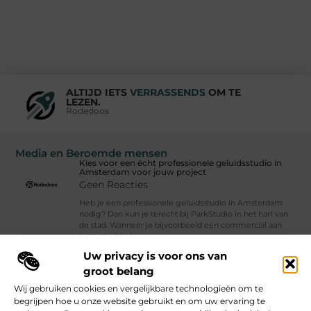
ALTIJD IETS
VERRASSENDS
OM TE
LEZEN.
Rodedoos
Media en Beroemde mensen
Kies voor een écht professionele geluidsstudio in
Amsterdam voor jouw project
Geen Reacties
Heb je een professionele geluidsstudio in Amsterdam
nodig? Dan kun je terecht bij ParkStudio in het hart van
de stad. Wanneer je bijvoorbeeld een commercial aan
het ontwikkelen, een app
Uw privacy is voor ons van
Vind Ons Hier :
groot belang
Wij gebruiken cookies en vergelijkbare technologieën om te
begrijpen hoe u onze website gebruikt en om uw ervaring te