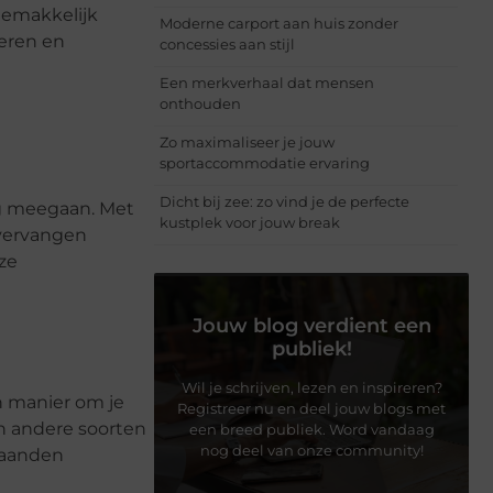
 gemakkelijk
Moderne carport aan huis zonder
eren en
concessies aan stijl
Een merkverhaal dat mensen
onthouden
Zo maximaliseer je jouw
sportaccommodatie ervaring
Dicht bij zee: zo vind je de perfecte
ng meegaan. Met
kustplek voor jouw break
 vervangen
ze
Jouw blog verdient een
publiek!
Wil je schrijven, lezen en inspireren?
n manier om je
Registreer nu en deel jouw blogs met
n andere soorten
een breed publiek. Word vandaag
nog deel van onze community!
maanden