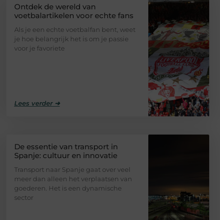
Ontdek de wereld van
voetbalartikelen voor echte fans
Als je een echte voetbalfan bent, weet
je hoe belangrijk het is om je passie
voor je favoriete
Lees verder ➜
De essentie van transport in
Spanje: cultuur en innovatie
Transport naar Spanje gaat over veel
meer dan alleen het verplaatsen van
goederen. Het is een dynamische
sector