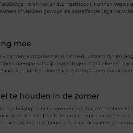
 te stofzuigen is en vuil en stof vasthoudt, kunnen tegels
morsen of vlekken gewoon de betreffende tegel verwijd
lang mee
e vloer van je woonkamer is dat ze duurzaam zijn en la
n jaren meegaan. Tapijt daarentegen moet elke 5-7 jaar
 tand des tijds kan doorstaan, zijn tegels een goede keu
oel te houden in de zomer
e hoe belangrijk het is om een koel huis te hebben. Ee
 voor je woonkamer. Tegels absorberen minder warmte da
elpen je huis koeler te houden tijdens die warme zomer