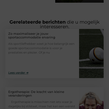
Gerelateerde berichten
die u mogelijk
interesseren.
Zo maximaliseer je jouw
sportaccommodatie ervaring
Als sportliefhebber weet je hoe belangrijk een
goede sportaccommodatie is voor je
prestaties en plezier. Of je nu
Lees verder ➜
Ergotherapie: De kracht van kleine
veranderingen
Ergotherapie is misschien niet iets waar je
dagelijks bij stilstaat, maar het kan een wereld