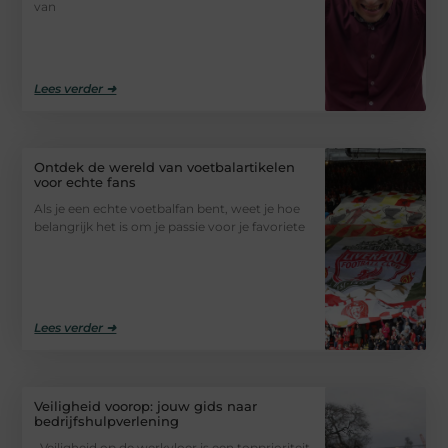
van
Lees verder ➜
Ontdek de wereld van voetbalartikelen
voor echte fans
Als je een echte voetbalfan bent, weet je hoe
belangrijk het is om je passie voor je favoriete
Lees verder ➜
Veiligheid voorop: jouw gids naar
bedrijfshulpverlening
Veiligheid op de werkvloer is een topprioriteit