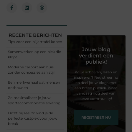
RECENTE BERICHTEN
Tips voor een biljarttafel kopen
Jouw blog
Samenwerken op een plek die
verdient een
klopt
publiek!
Moderne carport aan huis
Wil je schrijven, lezen en
zonder concessies aan stijl
inspireren? Registreer nu
Een merkverhaal dat mensen
en deel jouw blogs met
onthouden
een breed publiek. Word
vandaag nog deel van
Zo maximaliseer je jouw
onze community!
sportaccommodatie ervaring
Dicht bij zee: zo vind je de
REGISTREER NU
perfecte kustplek voor jouw
break