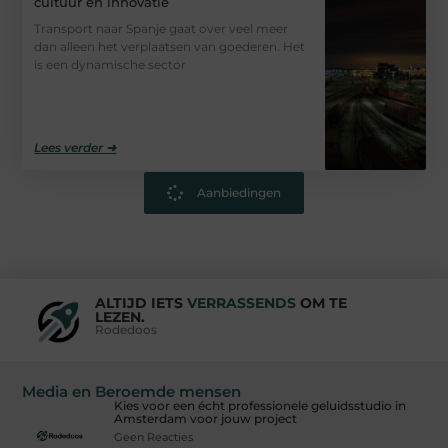
cultuur en innovatie
Transport naar Spanje gaat over veel meer
dan alleen het verplaatsen van goederen. Het
is een dynamische sector
Lees verder ➜
Aanbiedingen
ALTIJD IETS
VERRASSENDS
OM TE
LEZEN.
Rodedoos
Media en Beroemde mensen
Kies voor een écht professionele geluidsstudio in
Amsterdam voor jouw project
Geen Reacties