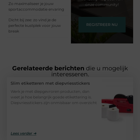
Zo maximaliseer je jouw
onze community!
sportaccommodatie ervaring
Dicht bij zee: zo vind je de
REGISTREER NU
perfecte kustplek voor jouw
break
Gerelateerde berichten
die u mogelijk
interesseren.
Slim etiketteren met diepvriesstickers
Werk je met diepgevroren producten, dan
weet je hoe belangrijk goede etikettering is.
Diepvriesstickers zijn onmisbaar om overzicht
Lees verder ➜