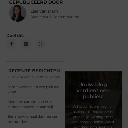
GEPUBLICEERD DOOR
Lisa van Dam
Redacteur & Contentcurator
Deel dit:
RECENTE BERICHTEN
Tips voor een biljarttafel kopen
Jouw blog
Samenwerken op een plek die
verdient een
klopt
publiek!
Moderne carport aan huis
Wil je schrijven, lezen en
zonder concessies aan stijl
inspireren? Registreer nu
Een merkverhaal dat mensen
en deel jouw blogs met
onthouden
een breed publiek. Word
vandaag nog deel van