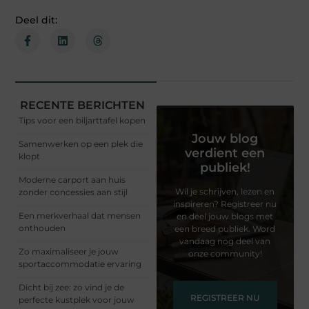
Deel dit:
RECENTE BERICHTEN
Tips voor een biljarttafel kopen
Jouw blog
Samenwerken op een plek die
verdient een
klopt
publiek!
Moderne carport aan huis
Wil je schrijven, lezen en
zonder concessies aan stijl
inspireren? Registreer nu
Een merkverhaal dat mensen
en deel jouw blogs met
onthouden
een breed publiek. Word
vandaag nog deel van
Zo maximaliseer je jouw
onze community!
sportaccommodatie ervaring
Dicht bij zee: zo vind je de
REGISTREER NU
perfecte kustplek voor jouw