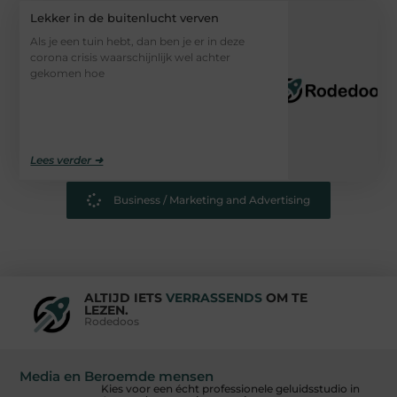
Lekker in de buitenlucht verven
Als je een tuin hebt, dan ben je er in deze
corona crisis waarschijnlijk wel achter
gekomen hoe
Lees verder ➜
Business / Marketing and Advertising
ALTIJD IETS
VERRASSENDS
OM TE
LEZEN.
Rodedoos
Media en Beroemde mensen
Kies voor een écht professionele geluidsstudio in