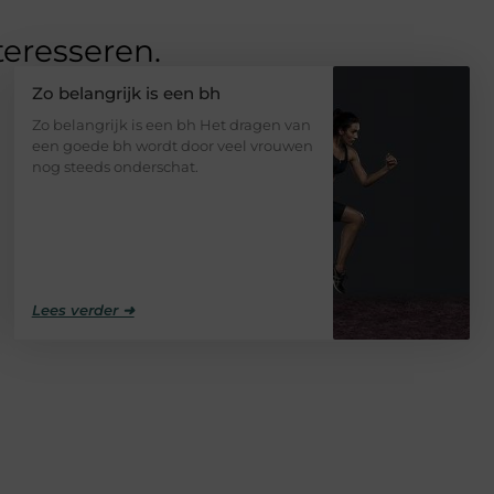
teresseren.
Zo belangrijk is een bh
Zo belangrijk is een bh Het dragen van
een goede bh wordt door veel vrouwen
nog steeds onderschat.
Lees verder ➜