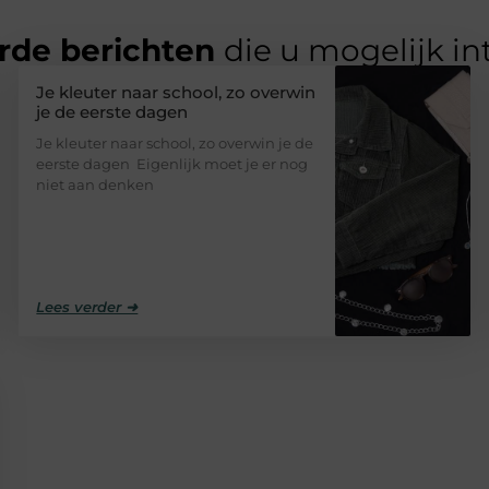
rde berichten
die u mogelijk in
Je kleuter naar school, zo overwin
je de eerste dagen
Je kleuter naar school, zo overwin je de
eerste dagen Eigenlijk moet je er nog
niet aan denken
Lees verder ➜