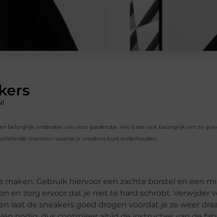
kers
nl
en een belangrijk onderdeel van onze garderobe. Het is dan ook belangrijk om ze go
verschillende manieren waarop je sneakers kunt onderhouden.
te maken. Gebruik hiervoor een zachte borstel en een mi
n en zorg ervoor dat je niet te hard schrobt. Verwijder 
n laat de sneakers goed drogen voordat je ze weer draag
nodig, dus controleer altijd de instructies van de fabr