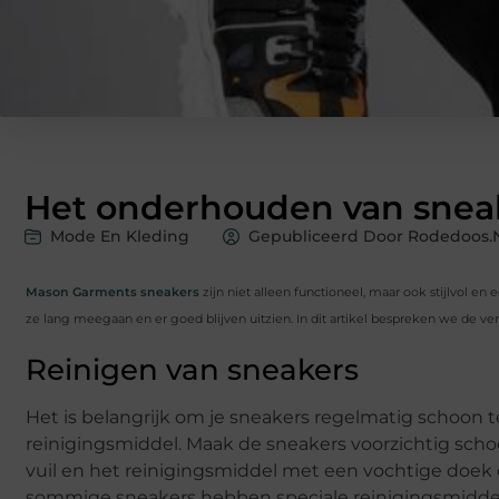
Het onderhouden van snea
Mode En Kleding
Gepubliceerd Door Rodedoos.
Mason Garments sneakers
zijn niet alleen functioneel, maar ook stijlvol 
ze lang meegaan en er goed blijven uitzien. In dit artikel bespreken we de 
Reinigen van sneakers
Het is belangrijk om je sneakers regelmatig schoon 
reinigingsmiddel. Maak de sneakers voorzichtig schoo
vuil en het reinigingsmiddel met een vochtige doek e
sommige sneakers hebben speciale reinigingsmiddelen 